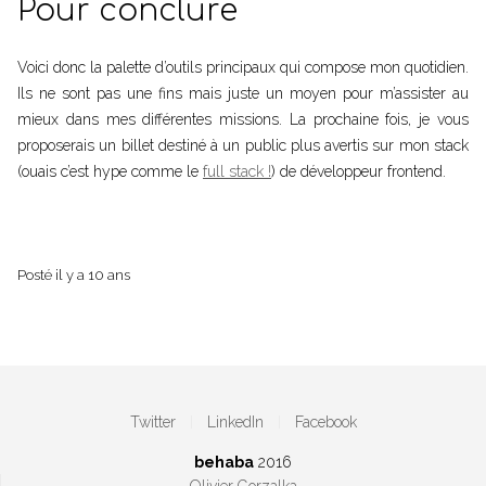
Pour conclure
Voici donc la palette d’outils principaux qui compose mon quotidien.
Ils ne sont pas une fins mais juste un moyen pour m’assister au
mieux dans mes différentes missions. La prochaine fois, je vous
proposerais un billet destiné à un public plus avertis sur mon stack
(ouais c’est hype comme le
full stack !
) de développeur frontend.
par
Olivier
Posté
il y a 10 ans
Olivier
Gorzalka
Gorzalka
Directeur
technique
de
l'agence
AmphiBee
sur
Lille
Twitter
LinkedIn
Facebook
behaba
2016
Olivier Gorzalka