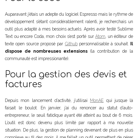
Auparavant j’étais un adepte du logiciel Espresso mais le rythme de
développement s’étant considérablement ralenti, je recherchais un
outil plus adapté à mes besoins actuels. Après avoir testé Sublime
Text ou encore Coda, mon choix s’est porté sur
Atom
, un éditeur de
texte open source proposé par
Github
personnalisable à souhait.
Il
dispose de nombreuses extensions
(la contribution de la
communauté est impressionante).
Pour la gestion des devis et
factures
Depuis mon lancement d’activité, j’utilisai
MonAE
qui jusque là
faisait le boulot. En janvier, j’ai du renoncer au statut d’auto-
entrepreneur, le seuil fatidique ayant été atteint au bout de 6 mois.
L’outil est donc devenu plus limité par rapport à ma nouvelle
situation. De plus, la gestion de planning devenant de plus en plus
complexe au fil des mois, il me fallait un outil permettant de gérer