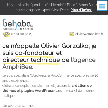
Hey, la vie d'indépendant c'est terminé ! Place à AmphiBee, ma
nouvelle agence experte WordPress.
Plus d'infos !
07 61 00 58 23
olivier@amphibee.fr
Je m'appelle Olivier Gorzalka, je
suis
co-fondateur
et
directeur technique
de
l'agence
AmphiBee.
Je suis
spécialiste WordPress & WooCommerce
avec près de 10
ans d'expérience…
Outre la conception de site internet, j'assure la
création de
thèmes et plugins WordPress
dans le respect des bonnes
pratiques
Un peu plus sur moi…