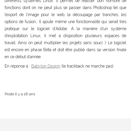
différents systèmes Linux. Il permet de réaliser bon nombre de
fonctions dont on ne peut plus se passer dans Photoshop tel que
l’export de l’image pour le web, la découpage par tranches, les
options de fusion… Il ajoute même une fonctionnalité qui serait très
pratique sur le logiciel d’Adobe. À la manière d’un système
d’exploitation Linux, il met à disposition plusieurs espaces de
travail. Ainsi on peut multiplier les projets sans souci :) Le logiciel
est encore en phase Béta et doit être publié dans sa version finale
en ce début d’année.
En réponse à :
Babylon Design
(le trackback ne marche pas)
par
Olivier
Posté
il y a 18 ans
Olivier
Gorzalka
Gorzalka
Directeur
technique
de
l'agence
AmphiBee
sur
Lille